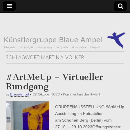
Künstlergruppe
Blaue Ampel
Künstlergruppe
– Fotografie
Blaue Ampel
SCHLAGWORT:
MARTIN A. VÖLKER
#ArtMeUp – Virtueller
Rundgang
für
by
BlaueAmpel
•
29. Oktober 2023
•
Kommentare deaktiviert
#ArtMeUp
–
GRUPPENAUSSTELLUNG #ArtMeUp
Virtueller
Rundgang
Ausstellung im Fotoatelier
am Schönen Berg (Berlin) vom
27.10. – 29.10.2023Öffnungszeiten: