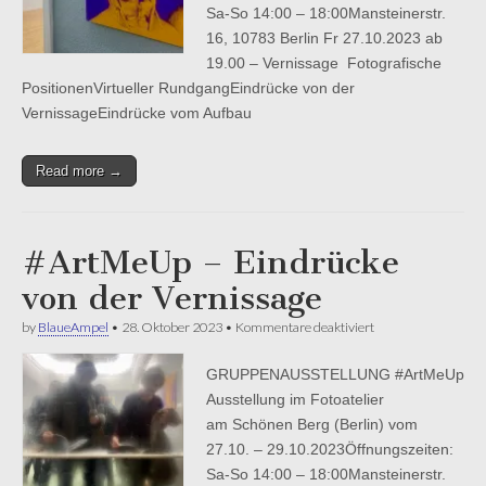
Sa-So 14:00 – 18:00Mansteinerstr.
16, 10783 Berlin Fr 27.10.2023 ab
19.00 – Vernissage Fotografische
PositionenVirtueller RundgangEindrücke von der
VernissageEindrücke vom Aufbau
Read more →
#ArtMeUp – Eindrücke
von der Vernissage
für
by
BlaueAmpel
•
28. Oktober 2023
•
Kommentare deaktiviert
#ArtMeUp
–
GRUPPENAUSSTELLUNG #ArtMeUp
Eindrücke
von
Ausstellung im Fotoatelier
der
am Schönen Berg (Berlin) vom
Vernissage
27.10. – 29.10.2023Öffnungszeiten:
Sa-So 14:00 – 18:00Mansteinerstr.