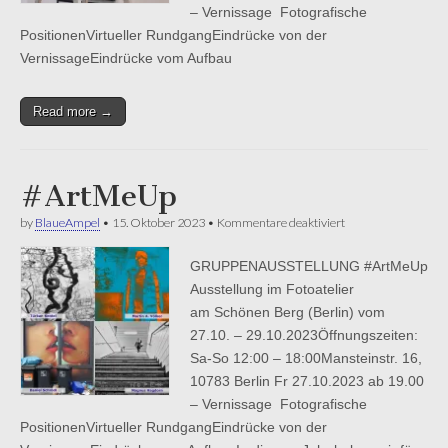
– Vernissage Fotografische
PositionenVirtueller RundgangEindrücke von der
VernissageEindrücke vom Aufbau
Read more →
#ArtMeUp
für
by
BlaueAmpel
•
15. Oktober 2023
•
Kommentare deaktiviert
#ArtMeUp
GRUPPENAUSSTELLUNG #ArtMeUp
Ausstellung im Fotoatelier
am Schönen Berg (Berlin) vom
27.10. – 29.10.2023Öffnungszeiten:
Sa-So 12:00 – 18:00Mansteinstr. 16,
10783 Berlin Fr 27.10.2023 ab 19.00
– Vernissage Fotografische
PositionenVirtueller RundgangEindrücke von der