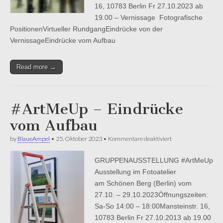
16, 10783 Berlin Fr 27.10.2023 ab
19.00 – Vernissage Fotografische
PositionenVirtueller RundgangEindrücke von der
VernissageEindrücke vom Aufbau
Read more →
#ArtMeUp – Eindrücke
vom Aufbau
für
by
BlaueAmpel
•
25. Oktober 2023
•
Kommentare deaktiviert
#ArtMeUp
–
GRUPPENAUSSTELLUNG #ArtMeUp
Eindrücke
vom
Ausstellung im Fotoatelier
Aufbau
am Schönen Berg (Berlin) vom
27.10. – 29.10.2023Öffnungszeiten:
Sa-So 14:00 – 18:00Mansteinstr. 16,
10783 Berlin Fr 27.10.2013 ab 19.00