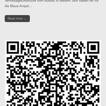
VernissageEindrücke vom Aufbau In diesem Jahr haben wir für
die Blaue Ampel…
Read more →