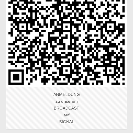
ANMELDUNG
zu unserem
BROADCAST
auf
SIGNAL