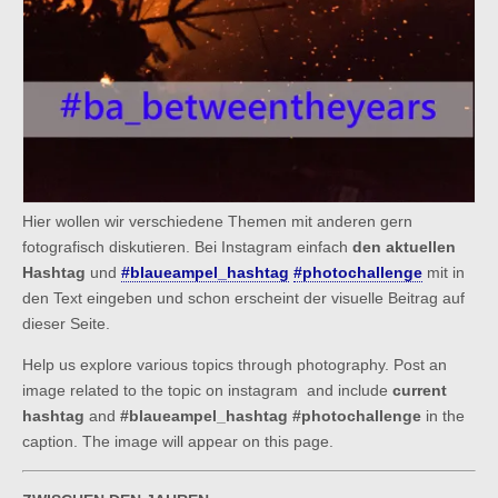
Hier wollen wir verschiedene Themen mit anderen gern
fotografisch diskutieren. Bei Instagram einfach
den aktuellen
Hashtag
und
#blaueampel_hashtag
#photochallenge
mit in
den Text eingeben und schon erscheint der visuelle Beitrag auf
dieser Seite.
Help us explore various topics through photography. Post an
image related to the topic on instagram and include
current
hashtag
and
#blaueampel_hashtag #photochallenge
in the
caption. The image will appear on this page.