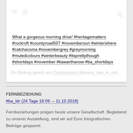
What a gorgeous morning drive! #heritagematters
#rockroft #countyroad507 #novembersun #winterishere
#catchacoma #novembergrey #greymorning
#mutedcolours #winterbeauty #itsprettythough
#shortdays #november #kawarthanow #ba_shortdays
Ein Beitrag geteilt von
Catchacoma
(@every_day_in_catchacoma) am
FERNBEZIEHUNG
#ba_ldr (24 Tage 18.09. – 11.10.2018)
Fernbeziehungen prägen heute unsere Gesellschaft. Begleitend
zu unserer Ausstellung, sind wir auf Eure fotografischen
Beiträge gespannt.