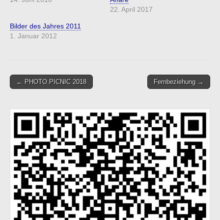
22. April 2017
Bilder des Jahres 2011
1. Januar 2012
Post
← PHOTO.PICNIC 2018
Fernbeziehung →
navigation