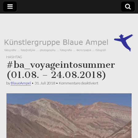
Künstlergruppe
Blaue Ampel
Künstlergruppe
– Fotografie
Blaue Ampel
HASHTAG
#ba_voyageintosummer
(01.08. – 24.08.2018)
für
by
BlaueAmpel
•
31. Juli 2018
•
Kommentare deaktiviert
#ba_voyageintosummer
(01.08.
–
24.08.2018)