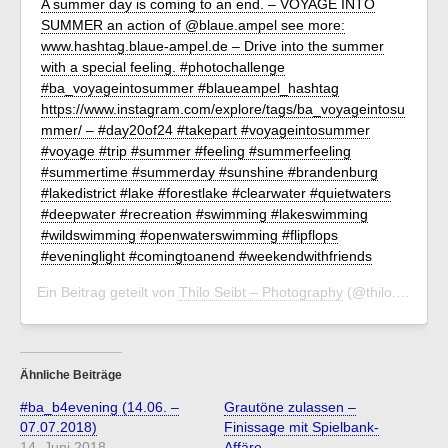
A summer day is coming to an end. – VOYAGE INTO
SUMMER an action of @blaue.ampel see more:
www.hashtag.blaue-ampel.de – Drive into the summer
with a special feeling. #photochallenge
#ba_voyageintosummer #blaueampel_hashtag
https://www.instagram.com/explore/tags/ba_voyageintosu
mmer/ – #day20of24 #takepart #voyageintosummer
#voyage #trip #summer #feeling #summerfeeling
#summertime #summerday #sunshine #brandenburg
#lakedistrict #lake #forestlake #clearwater #quietwaters
#deepwater #recreation #swimming #lakeswimming
#wildswimming #openwaterswimming #flipflops
#eveninglight #comingtoanend #weekendwithfriends
Ein Beitrag geteilt von
Thilo Seibt – Photography
(@thilo.seibt) am
Ähnliche Beiträge
#ba_b4evening (14.06. –
Grautöne zulassen –
07.07.2018)
Finissage mit Spielbank-
14. Juni 2018
Affäre