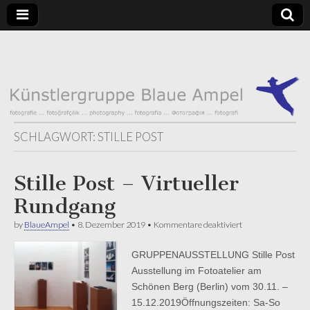
Künstlergruppe
Blaue Ampel
Künstlergruppe
– Fotografie
Blaue Ampel
SCHLAGWORT:
STILLE POST
Stille Post – Virtueller
Rundgang
für
by
BlaueAmpel
•
8. Dezember 2019
•
Kommentare deaktiviert
Stille
Post
GRUPPENAUSSTELLUNG Stille Post
–
Virtueller
Ausstellung im Fotoatelier am
Rundgang
Schönen Berg (Berlin) vom 30.11. –
15.12.2019Öffnungszeiten: Sa-So