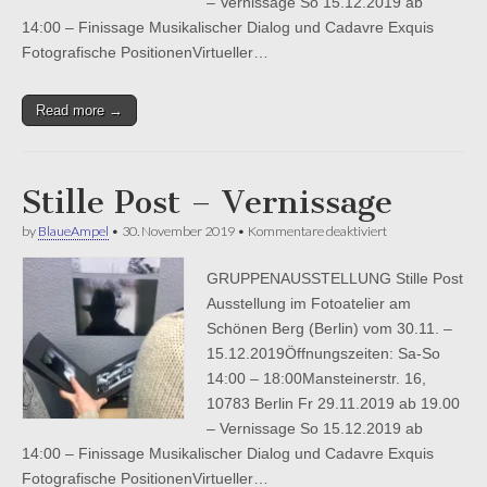
– Vernissage So 15.12.2019 ab
14:00 – Finissage Musikalischer Dialog und Cadavre Exquis
Fotografische PositionenVirtueller…
Read more →
Stille Post – Vernissage
für
by
BlaueAmpel
•
30. November 2019
•
Kommentare deaktiviert
Stille
Post
GRUPPENAUSSTELLUNG Stille Post
–
Vernissage
Ausstellung im Fotoatelier am
Schönen Berg (Berlin) vom 30.11. –
15.12.2019Öffnungszeiten: Sa-So
14:00 – 18:00Mansteinerstr. 16,
10783 Berlin Fr 29.11.2019 ab 19.00
– Vernissage So 15.12.2019 ab
14:00 – Finissage Musikalischer Dialog und Cadavre Exquis
Fotografische PositionenVirtueller…