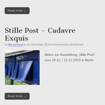
Read more →
Stille Post – Cadavre
Exquis
für
by
BlaueAmpel
•
22. November 2019
•
Kommentare deaktiviert
Stille
Post
Aktion zur Ausstellung „Stille Post“
–
Cadavre
vom 29.11. / 15.12.2019 in Berlin
Exquis
Read more →