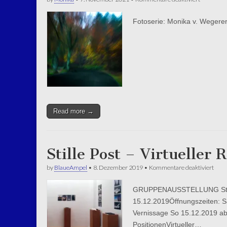
herbstlich
Fotoserie: Monika v. Wegere
Read more →
Stille Post – Virtueller
für
by
BlaueAmpel
•
8. Dezember 2019
•
Kommentare deaktiviert
Stille
Post
GRUPPENAUSSTELLUNG Stille 
–
Virtu
15.12.2019Öffnungszeiten: Sa
Run
Vernissage So 15.12.2019 ab
PositionenVirtueller…