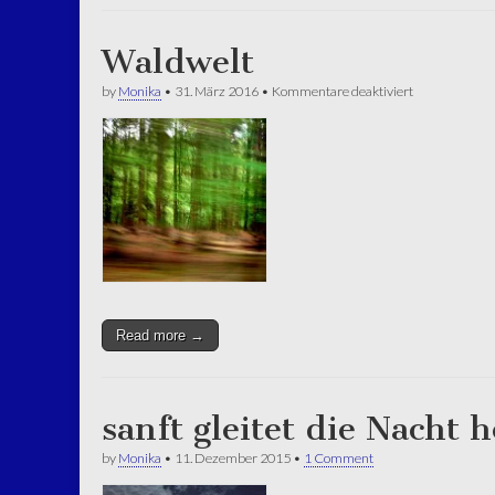
Waldwelt
für
by
Monika
•
31. März 2016
•
Kommentare deaktiviert
Waldwelt
Read more →
sanft gleitet die Nacht 
by
Monika
•
11. Dezember 2015
•
1 Comment