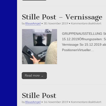
Stille Post – Vernissage
für
by
BlaueAmpel
•
30. November 2019
•
Kommentare deaktiviert
Still
Pos
GRUPPENAUSSTELLUNG Stille 
–
Ver
15.12.2019Öffnungszeiten: Sa
Vernissage So 15.12.2019 ab
PositionenVirtueller…
Read more →
Stille Post
für
by
BlaueAmpel
•
16. November 2019
•
Kommentare deaktiviert
Still