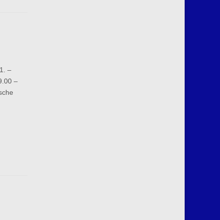
1. –
9.00 –
ische