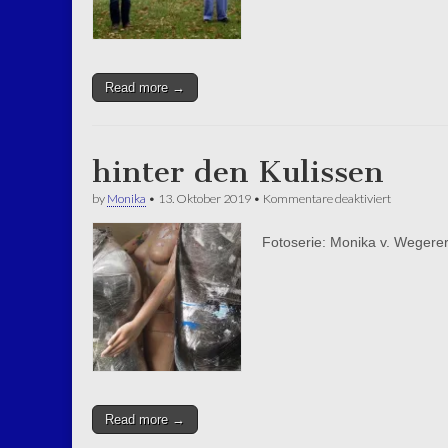
Read more →
hinter den Kulissen
für
by
Monika
•
13. Oktober 2019
•
Kommentare deaktiviert
hinter
den
Fotoserie: Monika v. Wegere
Kulissen
Read more →