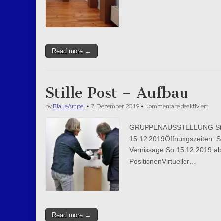
Read more →
Stille Post – Aufbau
für
by
BlaueAmpel
•
7. Dezember 2019
•
Kommentare deaktiviert
Stille
Post
GRUPPENAUSSTELLUNG Stille 
–
Aufb
15.12.2019Öffnungszeiten: Sa
Vernissage So 15.12.2019 ab
PositionenVirtueller…
Read more →