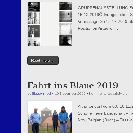
Pos
GRUPPENAUSSTELLUNG Stille 
15.12.2019Öffnungszeiten: Sa
Vernissage So 15.12.2019 ab
PositionenVirtueller…
Read more →
Fahrt ins Blaue 2019
für
by
BlaueAmpel
•
10. November 2019
•
Kommentare deaktiviert
Fah
ins
Althüttendorf vom 08.-10.11.2
Bla
201
Schöne neue Landschaft – Ire
Nox, Belgien (Buch) – Tassil