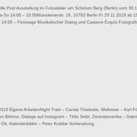
t
Post Ausstellung im Fotoatelier am Schönen Berg (Berlin) vom 30.1
-So 14:00 – 18:00Mansteinerstr. 16, 10783 Berlin Fr 29.11.2019 ab 1
 14:00 – Finissage Musikalischer Dialog und Cadavre Exquis Fotograf
rt
019 Eigene ArbeitenNight Train – Carola Thielecke, Weltreise – Karl Fö
ue
9
n Böhme, Dialoge auf Instagram – Thilo Seibt, Zentralamerika – Gabrie
o Ott, Kalenderbilder – Peter Krabbe Vorbereitung…