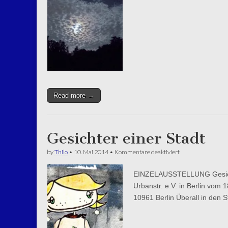
Read more →
Gesichter einer Stadt
für
by
Thilo
•
10. Mai 2014
•
Kommentare deaktiviert
Gesichter
einer
EINZELAUSSTELLUNG Gesichte
Stadt
Urbanstr. e.V. in Berlin vom
10961 Berlin Überall in den 