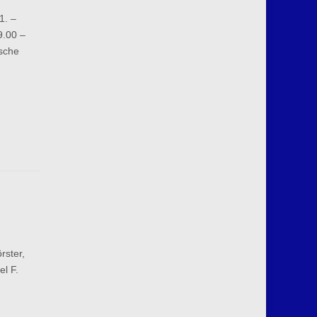
1. –
9.00 –
ische
rster,
l F.